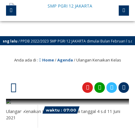
ang lalu
/ PPDB 2022/2023 SMP PGRI 12 JAKARTA dimulai Bulan Februari l s.d. J
PPDB
Anda ada di :
Home
/
Agenda
/
Ulangan Kenaikan Kelas
4
waktu : 07:00
Ulangan Kenaikan Kelas 7 dan 8 mulai tanggal 4 s.d 11 Juni
2021
AGENDA : Ulangan Kenaikan
Kelas
June
LOKASI : Home