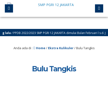
g lalu
/ PPDB 2022/2023 SMP PGRI 12 JAKARTA dimulai Bulan Februari l s.d. Juli
DB
Anda ada di :
Home
/
Ekstra Kulikuler
/
Bulu Tangkis
Bulu Tangkis