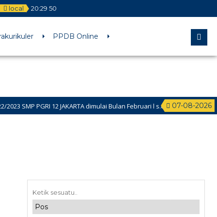
local
20
:
29
50
rakurikuler
PPDB Online
07-08-2026
23 SMP PGRI 12 JAKARTA dimulai Bulan Februari l s.d. Juli 2022 Link PPDB 