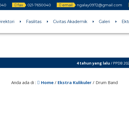
040
fax
021-7650040
email
ngalay0972@gmail.com
irektori
Fasilitas
Civitas Akademik
Galeri
Ekt
4 tahun yang lalu
/ PPDB 2022/20
PPDB
Anda ada di :
Home
/
Ekstra Kulikuler
/
Drum Band