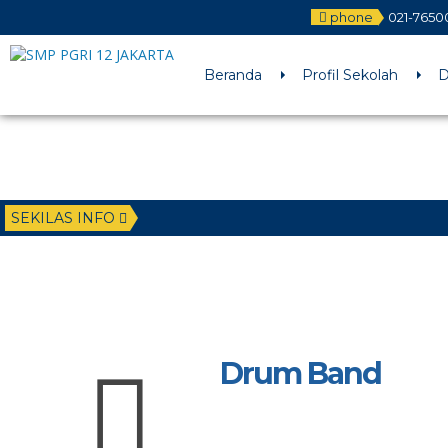
phone
021-7650
Beranda
Profil Sekolah
D
SEKILAS INFO
Drum Band