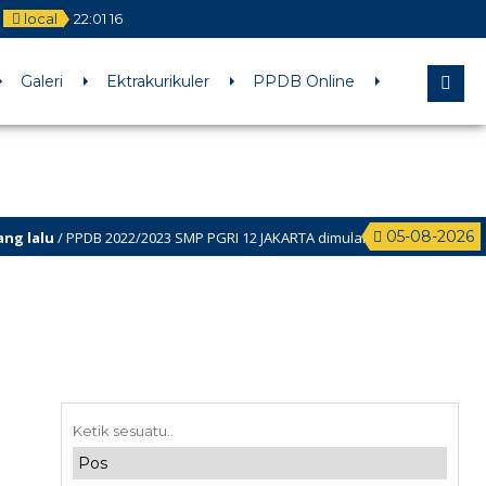
local
22
:
01
16
Galeri
Ektrakurikuler
PPDB Online
05-08-2026
alu
/ PPDB 2022/2023 SMP PGRI 12 JAKARTA dimulai Bulan Februari l s.d. Jul