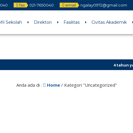
0040
fax
021-7650040
email
ngalay0972@gmail.com
fil Sekolah
Direktori
Fasilitas
Civitas Akademik
4 tahun yang l
PPDB
Anda ada di :
Home
/
Kategori "Uncategorized"