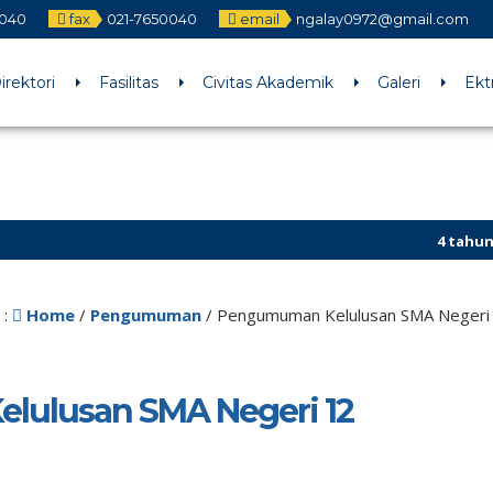
0040
fax
021-7650040
email
ngalay0972@gmail.com
irektori
Fasilitas
Civitas Akademik
Galeri
Ekt
4 tahun ya
 :
Home
/
Pengumuman
/
Pengumuman Kelulusan SMA Negeri
ulusan SMA Negeri 12