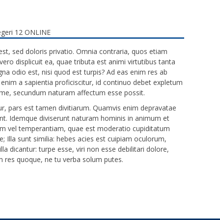
est, sed doloris privatio. Omnia contraria, quos etiam
ero displicuit ea, quae tributa est animi virtutibus tanta
gna odio est, nisi quod est turpis? Ad eas enim res ab
enim a sapientia proficiscitur, id continuo debet expletum
time, secundum naturam affectum esse possit.
ur, pars est tamen divitiarum. Quamvis enim depravatae
nt. Idemque diviserunt naturam hominis in animum et
am vel temperantiam, quae est moderatio cupiditatum
; Illa sunt similia: hebes acies est cuipiam oculorum,
lla dicantur: turpe esse, viri non esse debilitari dolore,
m res quoque, ne tu verba solum putes.