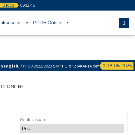
local
09
:
12
46
rakurikuler
PPDB Online
08-08-2026
ng lalu
/ PPDB 2022/2023 SMP PGRI 12 JAKARTA dimulai Bulan Februari l s.d
 12 ONLINE