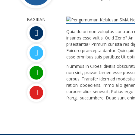
BAGIKAN
Quia dolori non voluptas contraria 
insanos esse vultis. Quid Zeno? An v
praestantia? Primum cur ista res di
Epicuro praecepta dantur. Quicquid 
esse omnibus suis partibus; Ut op
Nummus in Croesi divitiis obscurat
non sint, pravae tamen esse possu
corpus. Transfer idem ad modesti
rationi oboediens. Immo alio genere
corpore alius senescit; Potius ergo i
frangi, succumbere. Duae sunt eni