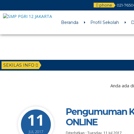
phone
021-765
Beranda
Profil Sekolah
D
SEKILAS INFO
Anda ada di
Pengumuman Kel
11
ONLINE
JUL 2017
Diterbitkan :
Tuesday, 11 Jul 2017