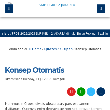
lalu
/ PPDB 2022/2023 SMP PGRI 12 JAKARTA dimulai Bulan Februari l s.d. Juli 
Anda ada di :
Home
/
Quotes / Kutipan
/
Konsep Otomatis
Konsep Otomatis
Diterbitkan :
Tuesday, 11 Jul 2017
-
Kategori :
Nummus in Croesi divitiis obscuratur, pars est tamen
divitiarum. Quamvis enim depravatae non sint, pravae tamen