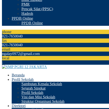
PMR
Pencak Silat (PPSC)
Hadroh
PPDB Online
PPDB Online
phone
021-7650040
fax
021-7650040
email
ngalay0972@gmail.com
local
:
Beranda
Profil Sekolah
Sambutan Kepala Sekolah
Sejarah Singkat
Profil Sekolah
Visi dan Misi Sekolah
Struktur Organisasi Sekolah
Direktori