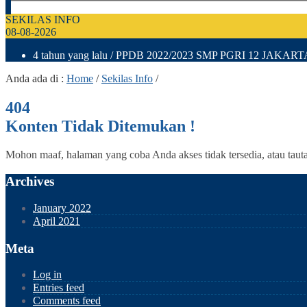
SEKILAS INFO
08-08-2026
4 tahun yang lalu
/ PPDB 2022/2023 SMP PGRI 12 JAKARTA dim
Anda ada di :
Home
/
Sekilas Info
/
404
Konten Tidak Ditemukan !
Mohon maaf, halaman yang coba Anda akses tidak tersedia, atau taut
Archives
January 2022
April 2021
Meta
Log in
Entries feed
Comments feed