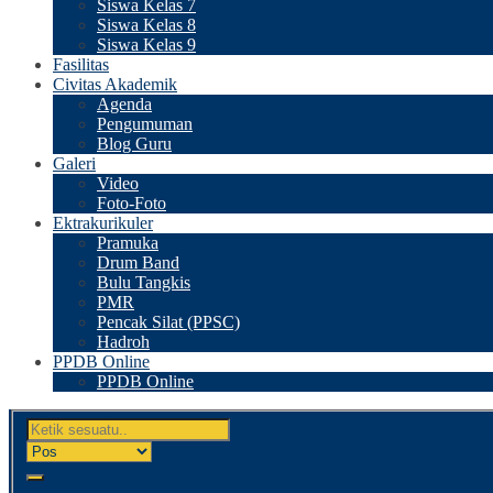
Siswa Kelas 7
Siswa Kelas 8
Siswa Kelas 9
Fasilitas
Civitas Akademik
Agenda
Pengumuman
Blog Guru
Galeri
Video
Foto-Foto
Ektrakurikuler
Pramuka
Drum Band
Bulu Tangkis
PMR
Pencak Silat (PPSC)
Hadroh
PPDB Online
PPDB Online