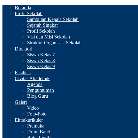
Beranda
Profil Sekolah
Sambutan Kepala Sekolah
Sejarah Singkat
Profil Sekolah
Visi dan Misi Sekolah
Struktur Organisasi Sekolah
Direktori
Siswa Kelas 7
Siswa Kelas 8
Siswa Kelas 9
Fasilitas
Civitas Akademik
Agenda
Pengumuman
Blog Guru
Galeri
Video
Foto-Foto
Ektrakurikuler
Pramuka
Drum Band
Bulu Tangkis