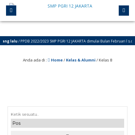
ang lalu
/ PPDB 2022/2023 SMP PGRI 12 JAKARTA dimulai Bulan Februari l s.d. J
Anda ada di :
Home
/
Kelas & Alumni
/
Kelas 8