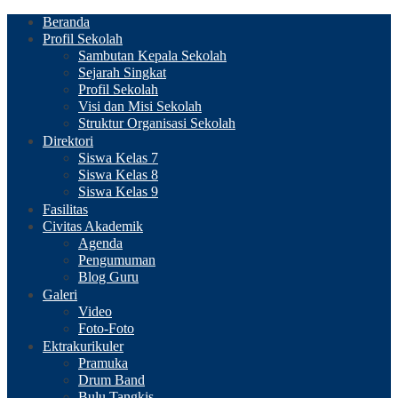
Beranda
Profil Sekolah
Sambutan Kepala Sekolah
Sejarah Singkat
Profil Sekolah
Visi dan Misi Sekolah
Struktur Organisasi Sekolah
Direktori
Siswa Kelas 7
Siswa Kelas 8
Siswa Kelas 9
Fasilitas
Civitas Akademik
Agenda
Pengumuman
Blog Guru
Galeri
Video
Foto-Foto
Ektrakurikuler
Pramuka
Drum Band
Bulu Tangkis