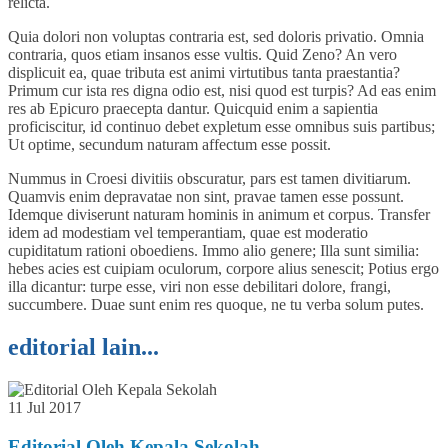
relicta.
Quia dolori non voluptas contraria est, sed doloris privatio. Omnia
contraria, quos etiam insanos esse vultis. Quid Zeno? An vero
displicuit ea, quae tributa est animi virtutibus tanta praestantia?
Primum cur ista res digna odio est, nisi quod est turpis? Ad eas enim
res ab Epicuro praecepta dantur. Quicquid enim a sapientia
proficiscitur, id continuo debet expletum esse omnibus suis partibus;
Ut optime, secundum naturam affectum esse possit.
Nummus in Croesi divitiis obscuratur, pars est tamen divitiarum.
Quamvis enim depravatae non sint, pravae tamen esse possunt.
Idemque diviserunt naturam hominis in animum et corpus. Transfer
idem ad modestiam vel temperantiam, quae est moderatio
cupiditatum rationi oboediens. Immo alio genere; Illa sunt similia:
hebes acies est cuipiam oculorum, corpore alius senescit; Potius ergo
illa dicantur: turpe esse, viri non esse debilitari dolore, frangi,
succumbere. Duae sunt enim res quoque, ne tu verba solum putes.
editorial lain...
11 Jul 2017
Editorial Oleh Kepala Sekolah