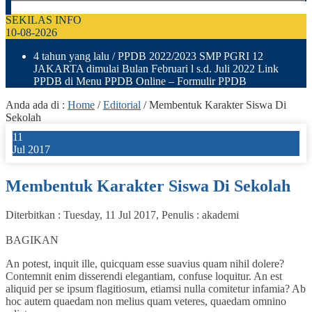
SEKILAS INFO
10-08-2026
4 tahun yang lalu
/ PPDB 2022/2023 SMP PGRI 12
JAKARTA dimulai Bulan Februari l s.d. Juli 2022 Link
PPDB di Menu PPDB Online – Formulir PPDB
Anda ada di :
Home
/
Editorial
/
Membentuk Karakter Siswa Di
Sekolah
11
Jul 2017
Membentuk Karakter Siswa Di Sekolah
Diterbitkan :
Tuesday, 11 Jul 2017
, Penulis :
akademi
0
BAGIKAN
An potest, inquit ille, quicquam esse suavius quam nihil dolere?
Contemnit enim disserendi elegantiam, confuse loquitur. An est
aliquid per se ipsum flagitiosum, etiamsi nulla comitetur infamia? Ab
hoc autem quaedam non melius quam veteres, quaedam omnino