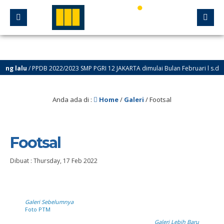
ng lalu
/ PPDB 2022/2023 SMP PGRI 12 JAKARTA dimulai Bulan Februari l s.d. Ju
Anda ada di :
Home
/
Galeri
/
Footsal
Footsal
Dibuat :
Thursday, 17 Feb 2022
Galeri Sebelumnya
Foto PTM
Galeri Lebih Baru