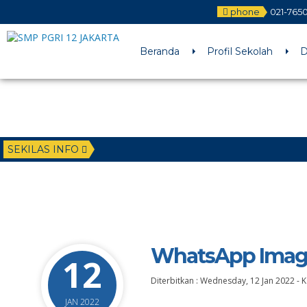
phone
021-765
Beranda
Profil Sekolah
D
SEKILAS INFO
WhatsApp Image 
12
Diterbitkan :
Wednesday, 12 Jan 2022
-
K
JAN 2022