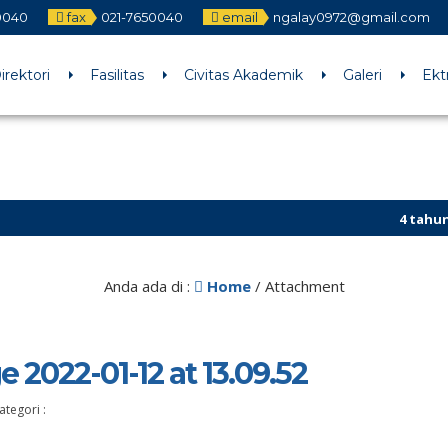
0040
fax
021-7650040
email
ngalay0972@gmail.com
irektori
Fasilitas
Civitas Akademik
Galeri
Ekt
4 tahun yang
Anda ada di :
Home
/ Attachment
2022-01-12 at 13.09.52
ategori :