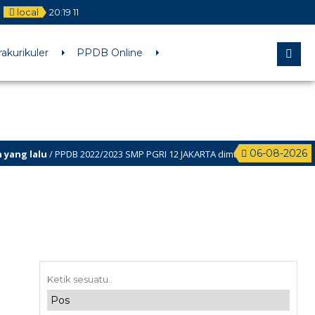
local
20
:
19
11
rakurikuler
PPDB Online
06-08-2026
 lalu
/ PPDB 2022/2023 SMP PGRI 12 JAKARTA dimulai Bulan Februari l s.d. J